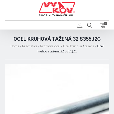
PRODEJ HUTNÍHO MATERIÁLU
0
OCEL KRUHOVÁ TAŽENÁ 32 S355J2C
Home
/
Prachatice
/
Profilová ocel
/
Ocel kruhová
/
tažená
/
Ocel
kruhová tažená 32 S355J2C