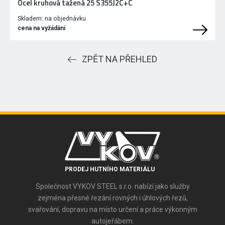
Ocel kruhová tažená 25 S355J2C+C
Skladem:
na objednávku
cena na vyžádání
ZPĚT NA PŘEHLED
PRODEJ HUTNÍHO MATERIÁLU
Společnost VYKOV STEEL s.r.o. nabízí jako služby
zejména přesné řezání rovných i úhlových řezů,
svařování, dopravu na místo určení a práce výkonným
autojeřábem.