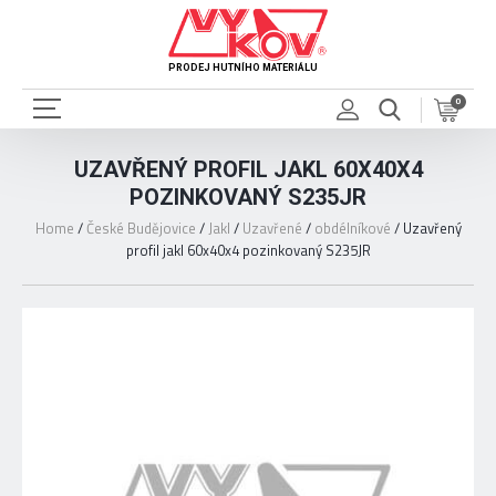
PRODEJ HUTNÍHO MATERIÁLU
0
UZAVŘENÝ PROFIL JAKL 60X40X4
POZINKOVANÝ S235JR
Home
/
České Budějovice
/
Jakl
/
Uzavřené
/
obdélníkové
/
Uzavřený
profil jakl 60x40x4 pozinkovaný S235JR