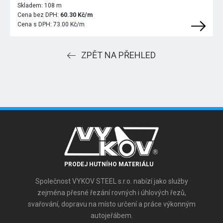
Skladem:
108 m
Cena bez DPH:
60.30 Kč/m
Cena s DPH:
73.00 Kč/m
ZPĚT NA PŘEHLED
PRODEJ HUTNÍHO MATERIÁLU
Společnost VYKOV STEEL s.r.o. nabízí jako služby
zejména přesné řezání rovných i úhlových řezů,
svařování, dopravu na místo určení a práce výkonným
autojeřábem.