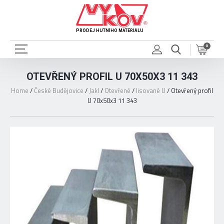
PRODEJ HUTNÍHO MATERIÁLU
0
OTEVŘENÝ PROFIL U 70X50X3 11 343
Home
/
České Budějovice
/
Jakl
/
Otevřené
/
lisované U
/
Otevřený profil
U 70x50x3 11 343