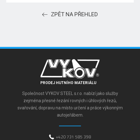
ZPĚT NA PŘEHLED
PRODEJ HUTNÍHO MATERIÁLU
Společnost VYKOV STEEL s.r.o. nabízí jako služby
zejména přesné řezání rovných i úhlových řezů,
svařování, dopravu na místo určení a práce výkonným
autojeřábem.
+420 731 585 398