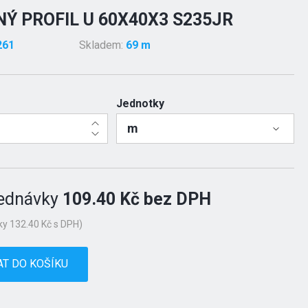
Ý PROFIL U 60X40X3 S235JR
261
Skladem:
69 m
Jednotky
m
ednávky
109.40 Kč bez DPH
y 132.40 Kč s DPH)
AT DO KOŠÍKU