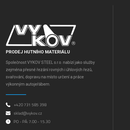
PRODEJ HUTNÍHO MATERIÁLU
Společnost VYKOV STEEL s.r.o. nabízí jako služby
zejména přesné řezání rovných i úhlových řezů,
svařování, dopravu na místo určení a práce
výkonným autojeřábem.
+420 731 585 398
sklad@vykov.cz
PO - PÁ: 7.00 - 15.30