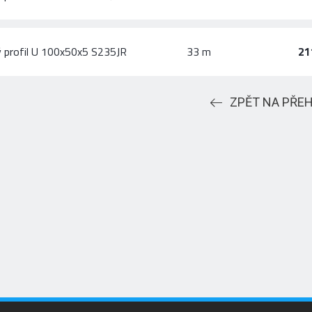
 profil U 100x50x5 S235JR
33 m
21
ZPĚT NA PŘE