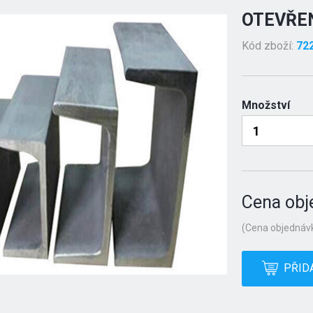
OTEVŘEN
Kód zboží:
72
Množství
Cena obj
(Cena objednávk
PŘID