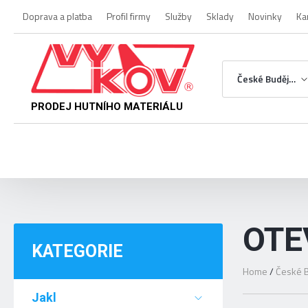
Doprava a platba
Profil firmy
Služby
Sklady
Novinky
Ka
České Budějovice
PRODEJ HUTNÍHO MATERIÁLU
OTE
KATEGORIE
Home
/
České B
Jakl