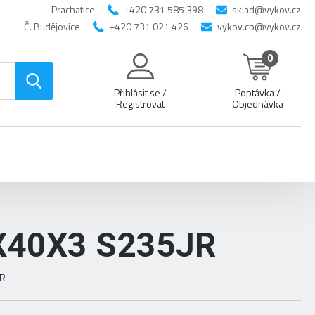
Prachatice
+420 731 585 398
sklad@vykov.cz
Č. Budějovice
+420 731 021 426
vykov.cb@vykov.cz
0
Přihlásit se /
Poptávka /
Registrovat
Objednávka
X40X3 S235JR
JR