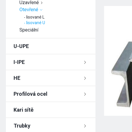
Uzavřené
Otevřené
lisované L
lisované U
Speciální
U-UPE
I-IPE
HE
Profilová ocel
Kari sítě
Trubky