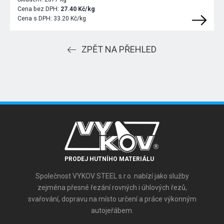
Cena bez DPH:
27.40 Kč/kg
Cena s DPH:
33.20 Kč/kg
ZPĚT NA PŘEHLED
PRODEJ HUTNÍHO MATERIÁLU
Společnost VYKOV STEEL s.r.o. nabízí jako služby
zejména přesné řezání rovných i úhlových řezů,
svařování, dopravu na místo určení a práce výkonným
autojeřábem.