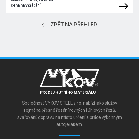
cena na vyžádání
ZPĚT NA PŘEHLED
PRODEJ HUTNÍHO MATERIÁLU
Společnost VYKOV STEEL s.r.o. nabízí jako služby
zejména přesné řezání rovných i úhlových řezů,
svařování, dopravu na místo určení a práce výkonným
autojeřábem.