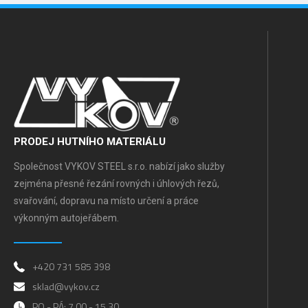
PRODEJ HUTNÍHO MATERIÁLU
Společnost VYKOV STEEL s.r.o. nabízí jako služby
zejména přesné řezání rovných i úhlových řezů,
svařování, dopravu na místo určení a práce
výkonným autojeřábem.
+420 731 585 398
sklad@vykov.cz
PO - PÁ: 7.00 - 15.30