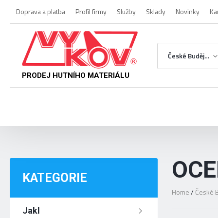
Doprava a platba
Profil firmy
Služby
Sklady
Novinky
Ka
České Budějovice
PRODEJ HUTNÍHO MATERIÁLU
OCE
KATEGORIE
Home
/
České B
Jakl