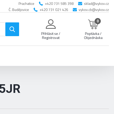
Prachatice
+420 731 585 398
sklad@vykov.cz
Č. Budějovice
+420 731 021 426
vykov.cb@vykov.cz
0
Přihlásit se /
Poptávka /
Registrovat
Objednávka
5JR