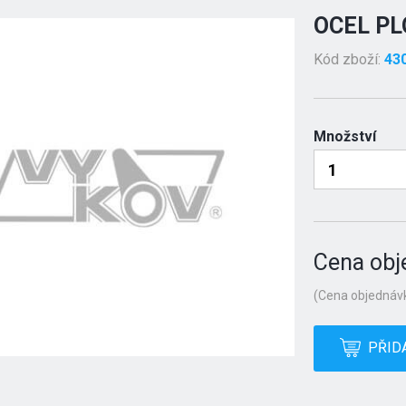
OCEL PL
Kód zboží:
43
Množství
Cena obj
(Cena objednávk
PŘID