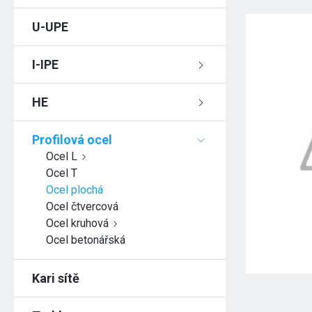
U-UPE
I-IPE
HE
Profilová ocel
Ocel L
Ocel T
Ocel plochá
Ocel čtvercová
Ocel kruhová
Ocel betonářská
Kari sítě