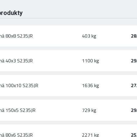
produkty
chá 80x8 S235JR
403 kg
28
chá 40x3 S235JR
1100 kg
29
chá 100x10 S235JR
1636 kg
27
chá 150x5 S235JR
729 kg
29
chá 80x6 S235JR
2271 kg
25