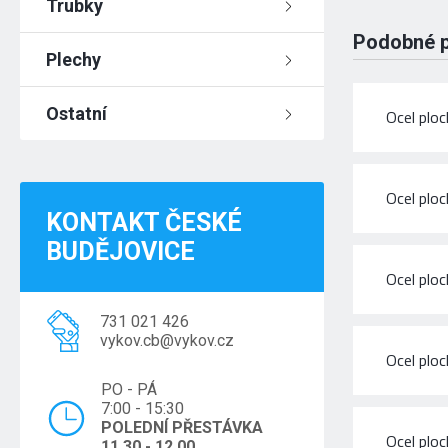
Trubky
Podobné 
Plechy
Ostatní
Ocel plo
Ocel plo
KONTAKT ČESKÉ
BUDĚJOVICE
Ocel plo
731 021 426
vykov.cb@vykov.cz
Ocel plo
PO - PÁ
7:00 - 15:30
POLEDNÍ PŘESTÁVKA
Ocel plo
11.30 - 12.00