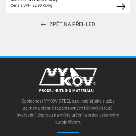
Cena s DPH:
32.90 Kč/kg
ZPĚT NA PŘEHLED
PRODEJ HUTNÍHO MATERIÁLU
Společnost VYKOV STEEL s.r.o. nabízí jako služby
zejména přesné řezání rovných i úhlových řezů,
svařování, dopravu na místo určení a práce výkonným
autojeřábem.