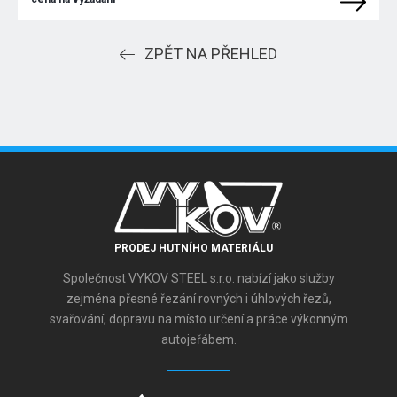
ZPĚT NA PŘEHLED
PRODEJ HUTNÍHO MATERIÁLU
Společnost VYKOV STEEL s.r.o. nabízí jako služby
zejména přesné řezání rovných i úhlových řezů,
svařování, dopravu na místo určení a práce výkonným
autojeřábem.