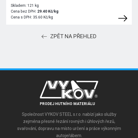
Skladem:
121 kg
Cena bez DPH:
29.40 Kč/kg
Cena s DPH:
35.60 Kč/kg
ZPĚT NA PŘEHLED
PRODEJ HUTNÍHO MATERIÁLU
Společnost VYKOV STEEL s.r.o. nabízí jako služby
zejména přesné řezání rovných i úhlových řezů,
svařování, dopravu na místo určení a práce výkonným
autojeřábem.