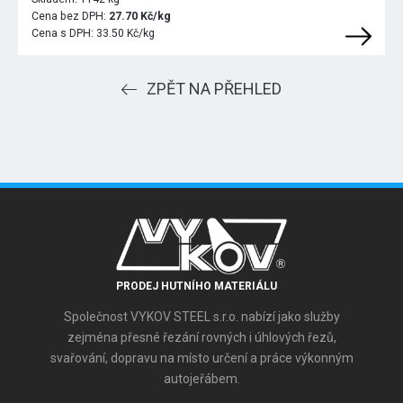
Cena bez DPH:
27.70 Kč/kg
Cena s DPH:
33.50 Kč/kg
ZPĚT NA PŘEHLED
PRODEJ HUTNÍHO MATERIÁLU
Společnost VYKOV STEEL s.r.o. nabízí jako služby
zejména přesné řezání rovných i úhlových řezů,
svařování, dopravu na místo určení a práce výkonným
autojeřábem.