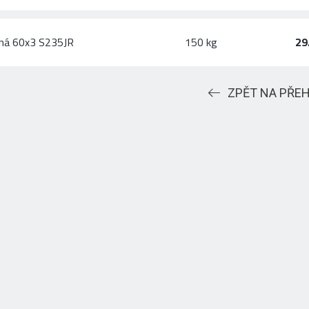
chá 60x3 S235JR
150 kg
29
ZPĚT NA PŘE