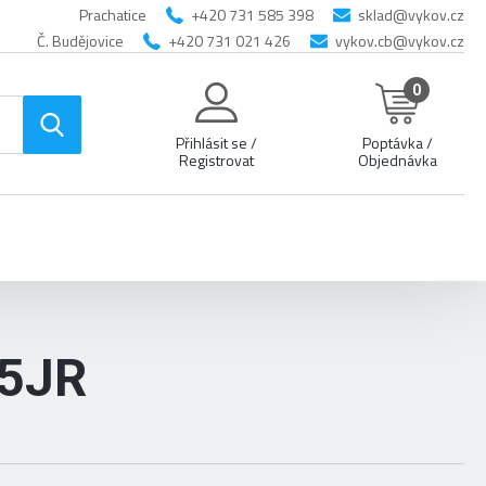
Prachatice
+420 731 585 398
sklad@vykov.cz
Č. Budějovice
+420 731 021 426
vykov.cb@vykov.cz
0
Přihlásit se /
Poptávka /
Registrovat
Objednávka
5JR