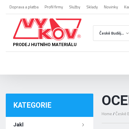
Doprava a platba
Profil firmy
Služby
Sklady
Novinky
Ka
České Budějovice
PRODEJ HUTNÍHO MATERIÁLU
OCE
KATEGORIE
Home
/
České B
Jakl