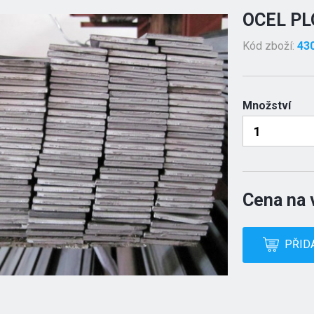
OCEL PL
Kód zboží:
43
Množství
Cena na 
PŘID