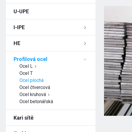
U-UPE
I-IPE
HE
Profilová ocel
Ocel L
Ocel T
Ocel plochá
Ocel čtvercová
Ocel kruhová
Ocel betonářská
Kari sítě