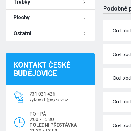
Trubky
Podobné 
Plechy
Ocel plo
Ostatní
Ocel plo
KONTAKT ČESKÉ
BUDĚJOVICE
Ocel plo
731 021 426
vykov.cb@vykov.cz
Ocel plo
PO - PÁ
7:00 - 15:30
Ocel plo
POLEDNÍ PŘESTÁVKA
11.30 - 12.00