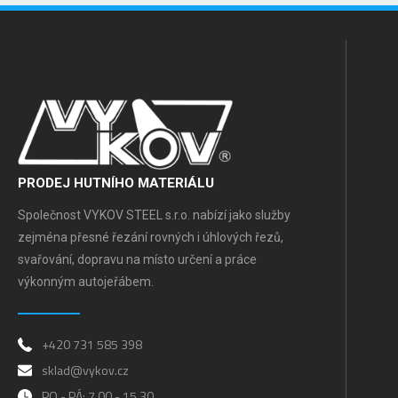
PRODEJ HUTNÍHO MATERIÁLU
Společnost VYKOV STEEL s.r.o. nabízí jako služby
zejména přesné řezání rovných i úhlových řezů,
svařování, dopravu na místo určení a práce
výkonným autojeřábem.
+420 731 585 398
sklad@vykov.cz
PO - PÁ: 7.00 - 15.30