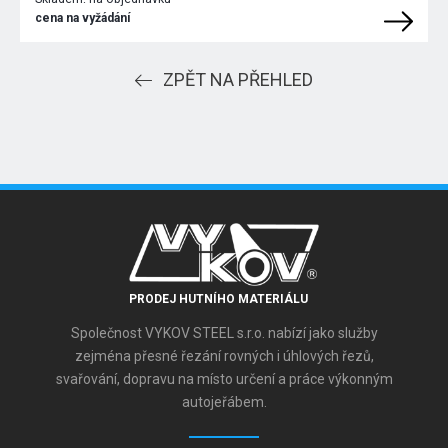
cena na vyžádání
ZPĚT NA PŘEHLED
PRODEJ HUTNÍHO MATERIÁLU
Společnost VYKOV STEEL s.r.o. nabízí jako služby
zejména přesné řezání rovných i úhlových řezů,
svařování, dopravu na místo určení a práce výkonným
autojeřábem.