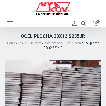
PRODEJ HUTNÍHO MATERIÁLU
0
OCEL PLOCHÁ 30X12 S235JR
Home
/
České Budějovice
/
Profilová ocel
/
Ocel plochá
/
Ocel plochá
30x12 S235JR