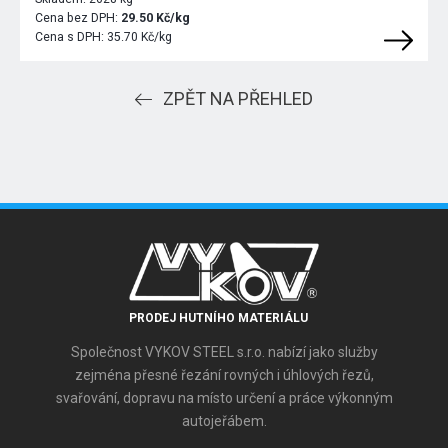
Cena bez DPH:
29.50 Kč/kg
Cena s DPH:
35.70 Kč/kg
ZPĚT NA PŘEHLED
PRODEJ HUTNÍHO MATERIÁLU
Společnost VYKOV STEEL s.r.o. nabízí jako služby
zejména přesné řezání rovných i úhlových řezů,
svařování, dopravu na místo určení a práce výkonným
autojeřábem.