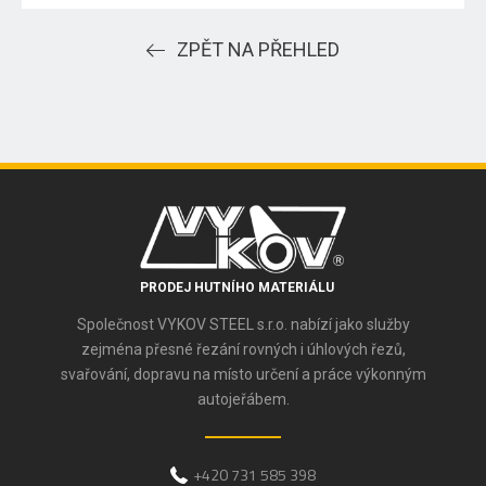
ZPĚT NA PŘEHLED
PRODEJ HUTNÍHO MATERIÁLU
Společnost VYKOV STEEL s.r.o. nabízí jako služby
zejména přesné řezání rovných i úhlových řezů,
svařování, dopravu na místo určení a práce výkonným
autojeřábem.
+420 731 585 398