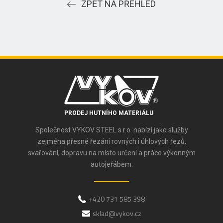
ZPĚT NA PŘEHLED
PRODEJ HUTNÍHO MATERIÁLU
Společnost VYKOV STEEL s.r.o. nabízí jako služby
zejména přesné řezání rovných i úhlových řezů,
svařování, dopravu na místo určení a práce výkonným
autojeřábem.
+420 731 585 398
sklad@vykov.cz