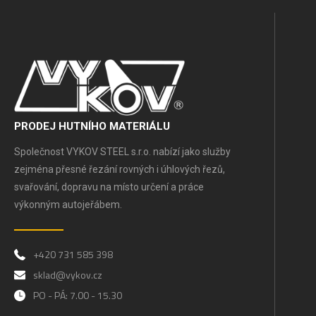
PRODEJ HUTNÍHO MATERIÁLU
Společnost VYKOV STEEL s.r.o. nabízí jako služby
zejména přesné řezání rovných i úhlových řezů,
svařování, dopravu na místo určení a práce
výkonným autojeřábem.
+420 731 585 398
sklad@vykov.cz
PO - PÁ: 7.00 - 15.30