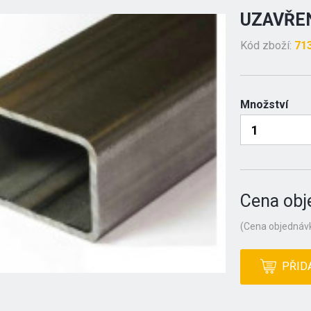
UZAVŘEN
Kód zboží:
71
Množství
Cena obj
(Cena objednávk
PŘID