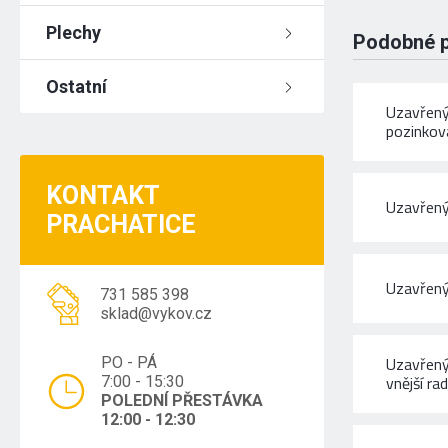
Plechy
Podobné 
Ostatní
Uzavřený
pozinkov
KONTAKT
Uzavřený
PRACHATICE
Uzavřený
731 585 398
sklad@vykov.cz
Uzavřený
PO - PÁ
vnější ra
7:00 - 15:30
POLEDNÍ PŘESTÁVKA
12:00 - 12:30