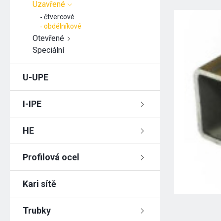
Uzavřené
čtvercové
obdélníkové
Otevřené
Speciální
U-UPE
I-IPE
HE
Profilová ocel
Kari sítě
Trubky