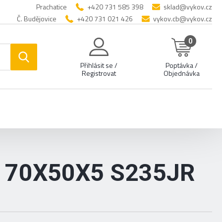
Prachatice
+420 731 585 398
sklad@vykov.cz
Č. Budějovice
+420 731 021 426
vykov.cb@vykov.cz
0
Přihlásit se /
Poptávka /
Registrovat
Objednávka
 70X50X5 S235JR