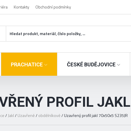
riéra
Kontakty
Obchodní podmínky
PRACHATICE
ČESKÉ BUDĚJOVICE
VŘENÝ PROFIL JAKL
ice
/
Jakl
/
Uzavřené
/
obdélníkové
/
Uzavřený profil jakl 70x50x5 S235JR