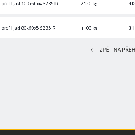
 profil jakl 100x60x4 S235JR
2120 kg
30
 profil jakl 80x60x5 S235JR
1103 kg
31
ZPĚT NA PŘE