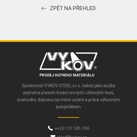
ZPĚT NA PŘEHLED
PRODEJ HUTNÍHO MATERIÁLU
Společnost VYKOV STEEL s.r.o. nabízí jako služby
zejména přesné řezání rovných i úhlových řezů,
svařování, dopravu na místo určení a práce výkonným
autojeřábem.
+420 731 585 398
sklad@vykov.cz