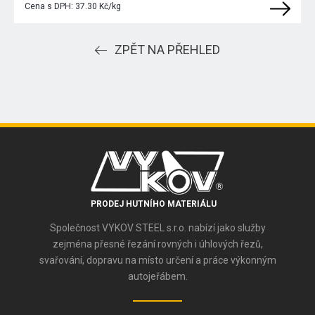
Cena s DPH:
37.30 Kč/kg
ZPĚT NA PŘEHLED
PRODEJ HUTNÍHO MATERIÁLU
Společnost VYKOV STEEL s.r.o. nabízí jako služby
zejména přesné řezání rovných i úhlových řezů,
svařování, dopravu na místo určení a práce výkonným
autojeřábem.