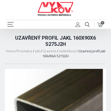
PRODEJ HUTNÍHO MATERIÁLU
0
UZAVŘENÝ PROFIL JAKL 160X90X6
S275J2H
Home
/
Prachatice
/
Jakl
/
Uzavřené
/
obdélníkové
/
Uzavřený profil jakl
160x90x6 S275J2H