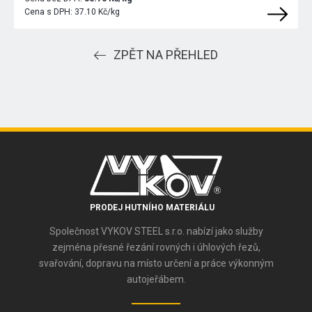
Cena s DPH:
37.10 Kč/kg
ZPĚT NA PŘEHLED
PRODEJ HUTNÍHO MATERIÁLU
Společnost VYKOV STEEL s.r.o. nabízí jako služby
zejména přesné řezání rovných i úhlových řezů,
svařování, dopravu na místo určení a práce výkonným
autojeřábem.