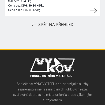
Skladem:
1643 kg
Cena bez DPH:
30.80 Kč/kg
Cena s DPH:
37.30 Kč/kg
ZPĚT NA PŘEHLED
PRODEJ HUTNÍHO MATERIÁLU
Společnost VYKOV STEEL s.r.o. nabízí jako služby
zejména přesné řezání rovných i úhlových řezů,
svařování, dopravu na místo určení a práce výkonným
autojeřábem.