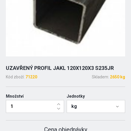
UZAVŘENÝ PROFIL JAKL 120X120X3 S235JR
Kód zboží:
71220
Skladem:
2650 kg
Množství
Jednotky
kg
Cena objednávky