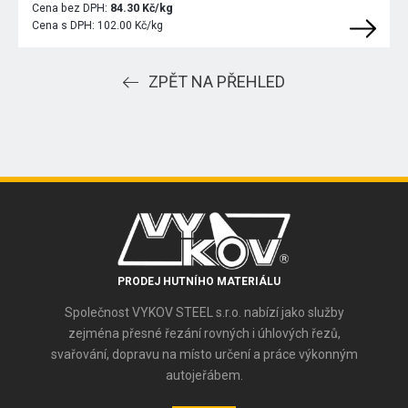
Cena bez DPH:
84.30 Kč/kg
Cena s DPH:
102.00 Kč/kg
ZPĚT NA PŘEHLED
PRODEJ HUTNÍHO MATERIÁLU
Společnost VYKOV STEEL s.r.o. nabízí jako služby
zejména přesné řezání rovných i úhlových řezů,
svařování, dopravu na místo určení a práce výkonným
autojeřábem.