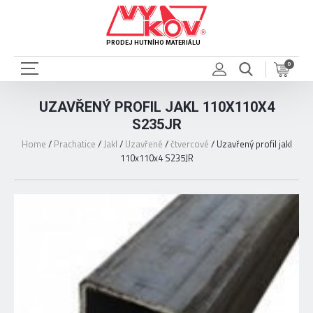
PRODEJ HUTNÍHO MATERIÁLU
0
UZAVŘENÝ PROFIL JAKL 110X110X4
S235JR
Home
/
Prachatice
/
Jakl
/
Uzavřené
/
čtvercové
/
Uzavřený profil jakl
110x110x4 S235JR