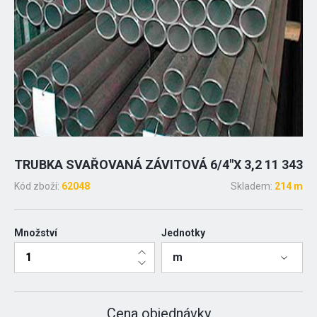
TRUBKA SVAŘOVANÁ ZÁVITOVÁ 6/4"X 3,2 11 343
Kód zboží:
62048
Skladem:
214 m
Množství
Jednotky
m
Cena objednávky