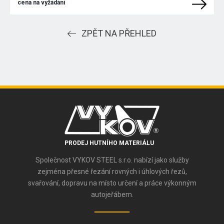
cena na vyžádání
ZPĚT NA PŘEHLED
PRODEJ HUTNÍHO MATERIÁLU
Společnost VYKOV STEEL s.r.o. nabízí jako služby
zejména přesné řezání rovných i úhlových řezů,
svařování, dopravu na místo určení a práce výkonným
autojeřábem.