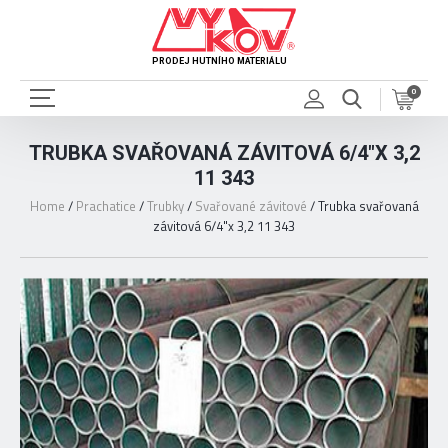
PRODEJ HUTNÍHO MATERIÁLU
0
TRUBKA SVAŘOVANÁ ZÁVITOVÁ 6/4"X 3,2
11 343
Home
/
Prachatice
/
Trubky
/
Svařované závitové
/
Trubka svařovaná
závitová 6/4"x 3,2 11 343