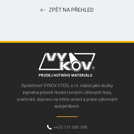
ZPĚT NA PŘEHLED
PRODEJ HUTNÍHO MATERIÁLU
Společnost VYKOV STEEL s.r.o. nabízí jako služby
zejména přesné řezání rovných i úhlových řezů,
svařování, dopravu na místo určení a práce výkonným
autojeřábem.
+420 731 585 398