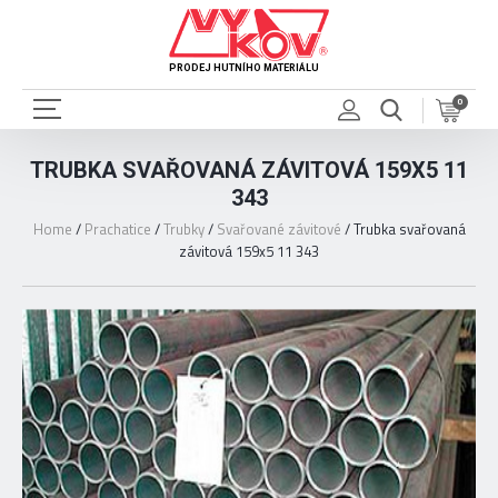
PRODEJ HUTNÍHO MATERIÁLU
0
TRUBKA SVAŘOVANÁ ZÁVITOVÁ 159X5 11
343
Home
/
Prachatice
/
Trubky
/
Svařované závitové
/
Trubka svařovaná
závitová 159x5 11 343