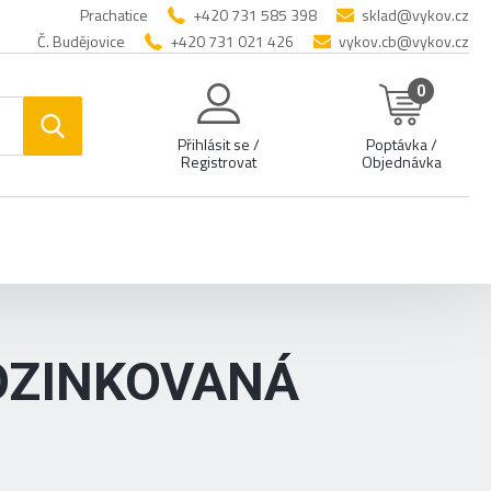
Prachatice
+420 731 585 398
sklad@vykov.cz
Č. Budějovice
+420 731 021 426
vykov.cb@vykov.cz
0
Přihlásit se /
Poptávka /
Registrovat
Objednávka
OZINKOVANÁ