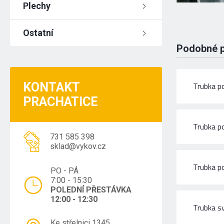
Plechy
Ostatní
Podobné 
KONTAKT
Trubka p
PRACHATICE
Trubka p
731 585 398
sklad@vykov.cz
Trubka p
PO - PÁ
7:00 - 15:30
POLEDNÍ PŘESTÁVKA
12:00 - 12:30
Trubka s
Ke střelnici 1345