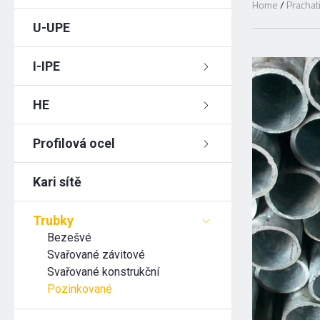
Home
/
Prachat
U-UPE
I-IPE
HE
Profilová ocel
Kari sítě
Trubky
Bezešvé
Svařované závitové
Svařované konstrukční
Pozinkované