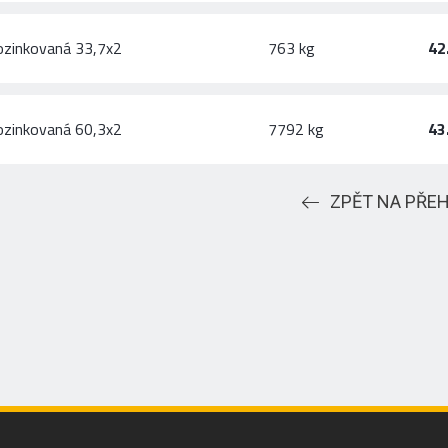
ozinkovaná 33,7x2
763 kg
42
ozinkovaná 60,3x2
7792 kg
43
ZPĚT NA PŘE