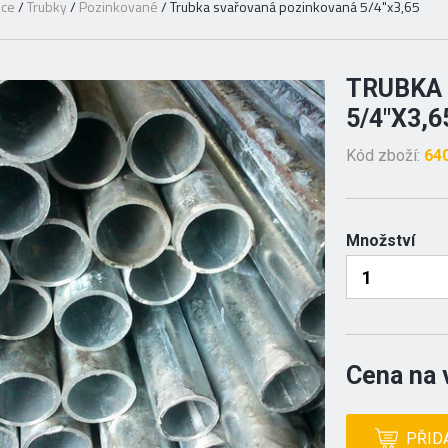
ice
/
Trubky
/
Pozinkované
/
Trubka svařovaná pozinkovaná 5/4"x3,65
TRUBKA
5/4"X3,6
Kód zboží:
64
Množství
Cena na 
PŘID