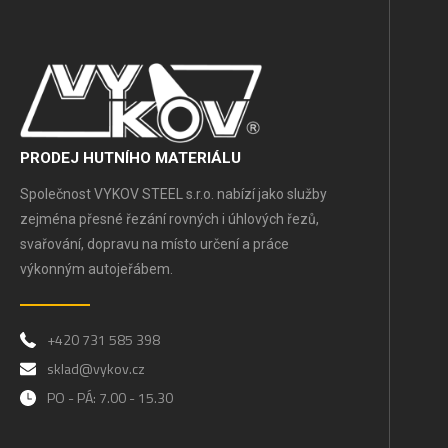
PRODEJ HUTNÍHO MATERIÁLU
Společnost VYKOV STEEL s.r.o. nabízí jako služby
zejména přesné řezání rovných i úhlových řezů,
svařování, dopravu na místo určení a práce
výkonným autojeřábem.
+420 731 585 398
sklad@vykov.cz
PO - PÁ: 7.00 - 15.30