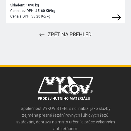
Skladem:
1090 kg
Cena bez DPH:
45.60 Kč/kg
Cena s DPH:
55.20 Kč/kg
ZPĚT NA PŘEHLED
PRODEJ HUTNÍHO MATERIÁLU
Společnost VYKOV STEEL s.r.o. nabízí jako služby
zejména přesné řezání rovných i úhlových řezů,
svařování, dopravu na místo určení a práce výkonným
autojeřábem.