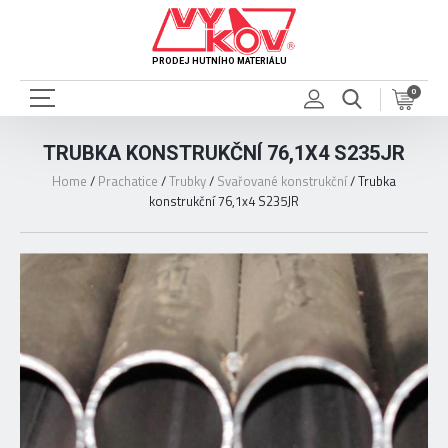
PRODEJ HUTNÍHO MATERIÁLU
0
TRUBKA KONSTRUKČNÍ 76,1X4 S235JR
Home
/
Prachatice
/
Trubky
/
Svařované konstrukční
/
Trubka
konstrukční 76,1x4 S235JR