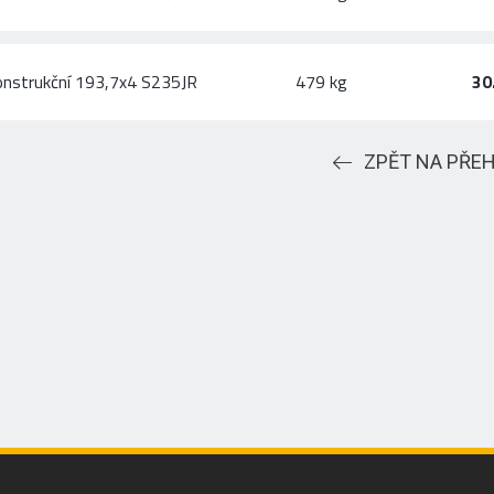
onstrukční 193,7x4 S235JR
479 kg
30
ZPĚT NA PŘE