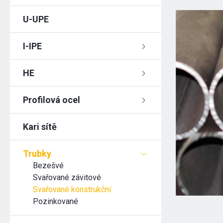
U-UPE
I-IPE
HE
Profilová ocel
Kari sítě
Trubky
Bezešvé
Svařované závitové
Svařované konstrukční
Pozinkované