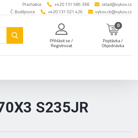
Prachatice
+420 731 585 398
sklad@vykov.cz
Č. Budějovice
+420 731 021 426
vykov.cb@vykov.cz
0
Přihlásit se /
Poptávka /
Registrovat
Objednávka
70X3 S235JR