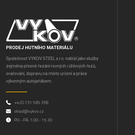
PRODEJ HUTNÍHO MATERIÁLU
Společnost VYKOV STEEL s.r.o. nabízí jako služby
zejména přesné řezání rovných i úhlových řezů,
svařování, dopravu na místo určení a práce
výkonným autojeřábem.
+420 731 585 398
sklad@vykov.cz
PO - PÁ: 7.00 - 15.30