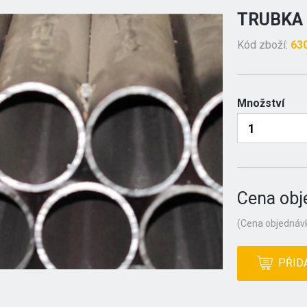
TRUBKA 
Kód zboží:
63
Množství
Cena obj
(Cena objednávk
PŘID