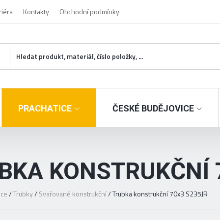
riéra
Kontakty
Obchodní podmínky
PRACHATICE
ČESKÉ BUDĚJOVICE
BKA KONSTRUKČNÍ 
ice
/
Trubky
/
Svařované konstrukční
/
Trubka konstrukční 70x3 S235JR