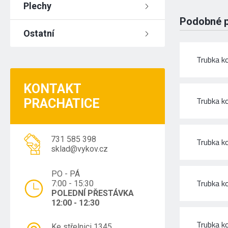
Plechy
Podobné 
Ostatní
Trubka k
KONTAKT
Trubka k
PRACHATICE
731 585 398
Trubka k
sklad@vykov.cz
PO - PÁ
Trubka k
7:00 - 15:30
POLEDNÍ PŘESTÁVKA
12:00 - 12:30
Trubka k
Ke střelnici 1345