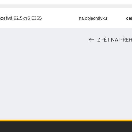
ezešvá 82,5x16 E355
na objednávku
ce
ZPĚT NA PŘE