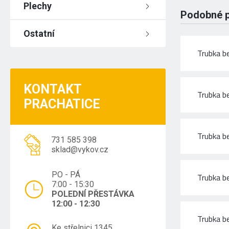
Plechy
Podobné 
Ostatní
Trubka b
KONTAKT
Trubka 
PRACHATICE
Trubka b
731 585 398
sklad@vykov.cz
PO - PÁ
Trubka b
7:00 - 15:30
POLEDNÍ PŘESTÁVKA
12:00 - 12:30
Trubka b
Ke střelnici 1345