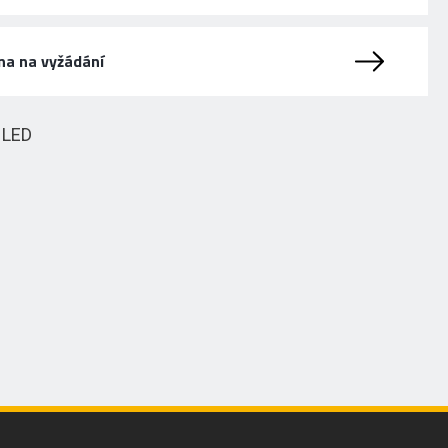
na na vyžádání
HLED