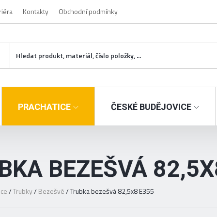
riéra
Kontakty
Obchodní podmínky
PRACHATICE
ČESKÉ BUDĚJOVICE
BKA BEZEŠVÁ 82,5X
ice
/
Trubky
/
Bezešvé
/
Trubka bezešvá 82,5x8 E355