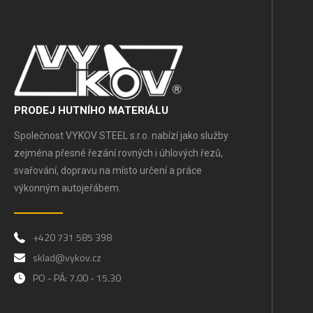
PRODEJ HUTNÍHO MATERIÁLU
Společnost VYKOV STEEL s.r.o. nabízí jako služby
zejména přesné řezání rovných i úhlových řezů,
svařování, dopravu na místo určení a práce
výkonným autojeřábem.
+420 731 585 398
sklad@vykov.cz
PO - PÁ: 7.00 - 15.30