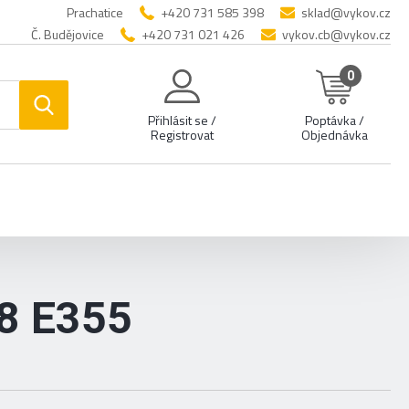
Prachatice
+420 731 585 398
sklad@vykov.cz
Č. Budějovice
+420 731 021 426
vykov.cb@vykov.cz
0
Přihlásit se /
Poptávka /
Registrovat
Objednávka
8 E355