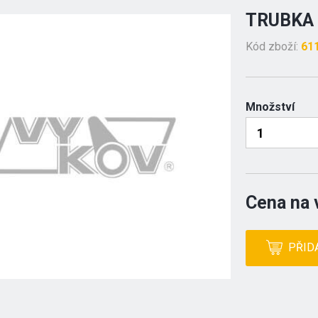
TRUBKA 
Kód zboží:
61
Množství
Cena na 
PŘID