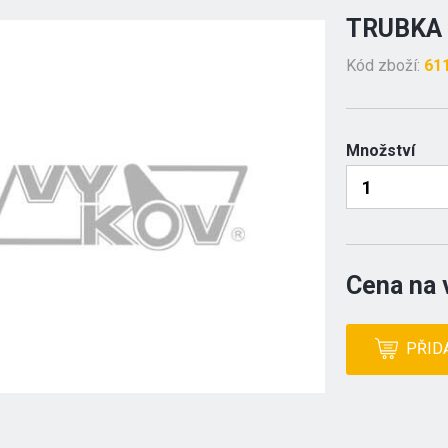
TRUBKA 
Kód zboží:
61
Množství
Cena na 
PŘID