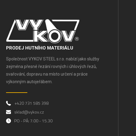
PRODEJ HUTNÍHO MATERIÁLU
Společnost VYKOV STEEL s.r.o. nabízí jako služby
zejména přesné řezání rovných i úhlových řezů,
svařování, dopravu na místo určení a práce
výkonným autojeřábem.
+420 731 585 398
sklad@vykov.cz
PO - PÁ: 7.00 - 15.30