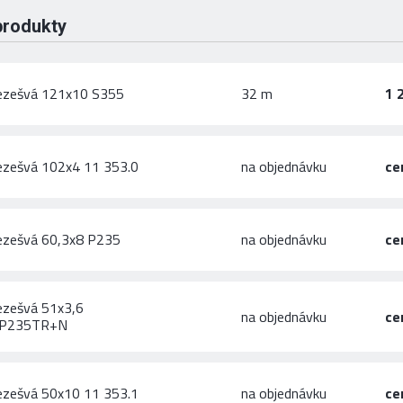
produkty
ezešvá 121x10 S355
32 m
1 
ezešvá 102x4 11 353.0
na objednávku
ce
ezešvá 60,3x8 P235
na objednávku
ce
ezešvá 51x3,6
na objednávku
ce
,P235TR+N
ezešvá 50x10 11 353.1
na objednávku
ce