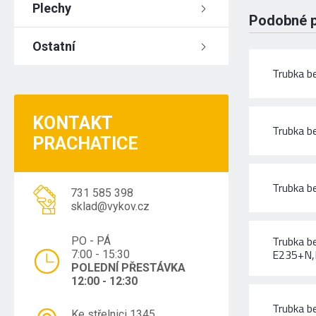
Plechy
Podobné 
Ostatní
Trubka b
KONTAKT
Trubka b
PRACHATICE
Trubka b
731 585 398
sklad@vykov.cz
Trubka b
PO - PÁ
E235+N
7:00 - 15:30
POLEDNÍ PŘESTÁVKA
12:00 - 12:30
Trubka b
Ke střelnici 1345