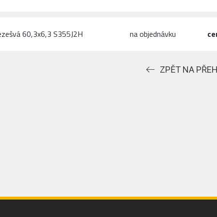
ezešvá 60,3x6,3 S355J2H
na objednávku
ce
ZPĚT NA PŘE