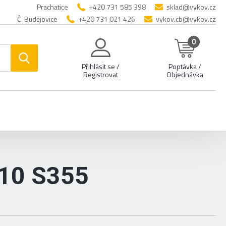
Prachatice
+420 731 585 398
sklad@vykov.cz
Č. Budějovice
+420 731 021 426
vykov.cb@vykov.cz
0
Přihlásit se /
Poptávka /
Registrovat
Objednávka
10 S355