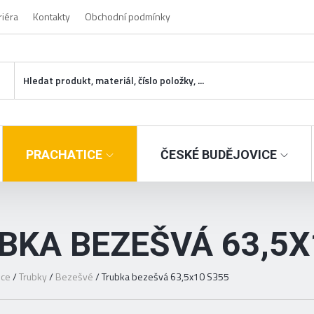
riéra
Kontakty
Obchodní podmínky
PRACHATICE
ČESKÉ BUDĚJOVICE
BKA BEZEŠVÁ 63,5X
ice
/
Trubky
/
Bezešvé
/
Trubka bezešvá 63,5x10 S355