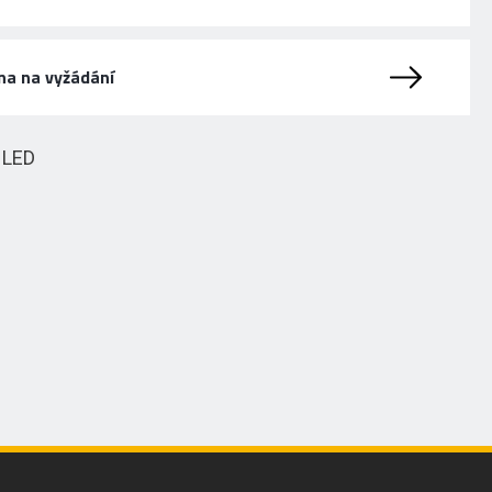
na na vyžádání
HLED