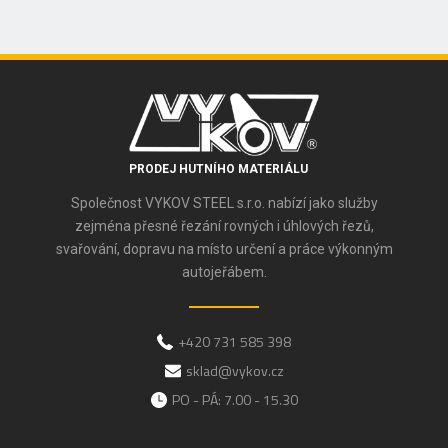
PRODEJ HUTNÍHO MATERIÁLU
Společnost VYKOV STEEL s.r.o. nabízí jako služby
zejména přesné řezání rovných i úhlových řezů,
svařování, dopravu na místo určení a práce výkonným
autojeřábem.
+420 731 585 398
sklad@vykov.cz
PO - PÁ: 7.00 - 15.30