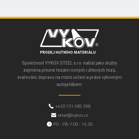
PRODEJ HUTNÍHO MATERIÁLU
Společnost VYKOV STEEL s.r.o. nabízí jako služby
zejména přesné řezání rovných i úhlových řezů,
svařování, dopravu na místo určení a práce výkonným
autojeřábem.
+420 731 585 398
sklad@vykov.cz
PO - PÁ: 7.00 - 15.30