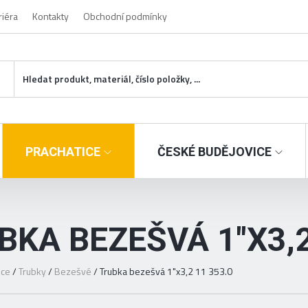
riéra
Kontakty
Obchodní podmínky
PRACHATICE
ČESKÉ BUDĚJOVICE
BKA BEZEŠVÁ 1"X3,2
ice
/
Trubky
/
Bezešvé
/
Trubka bezešvá 1"x3,2 11 353.0