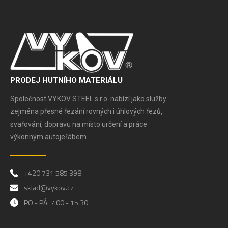
PRODEJ HUTNÍHO MATERIÁLU
Společnost VYKOV STEEL s.r.o. nabízí jako služby
zejména přesné řezání rovných i úhlových řezů,
svařování, dopravu na místo určení a práce
výkonným autojeřábem.
+420 731 585 398
sklad@vykov.cz
PO - PÁ: 7.00 - 15.30