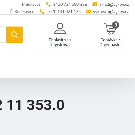
Prachatice
+420 731 585 398
sklad@vykov.cz
Č. Budějovice
+420 731 021 426
vykov.cb@vykov.cz
0
Přihlásit se /
Poptávka /
Registrovat
Objednávka
 11 353.0