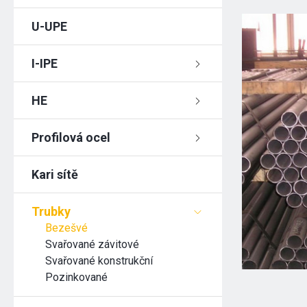
U-UPE
I-IPE
HE
Profilová ocel
Kari sítě
Trubky
Bezešvé
Svařované závitové
Svařované konstrukční
Pozinkované