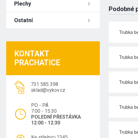
Plechy
Podobné 
Ostatní
Trubka b
KONTAKT
Trubka b
PRACHATICE
Trubka b
731 585 398
sklad@vykov.cz
PO - PÁ
Trubka b
7:00 - 15:30
POLEDNÍ PŘESTÁVKA
12:00 - 12:30
Trubka b
Ke střelnici 1345