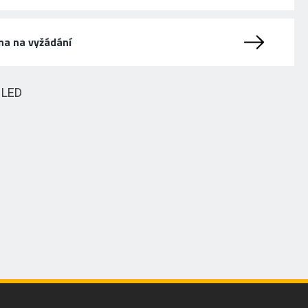
na na vyžádání
HLED