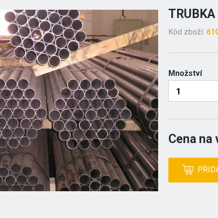
TRUBKA 
Kód zboží:
61
Množství
Cena na 
PŘID