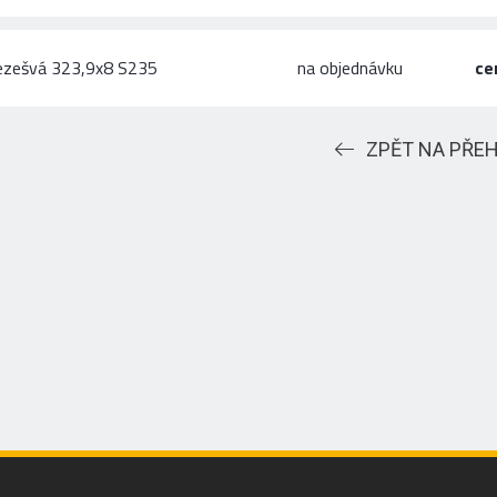
ezešvá 323,9x8 S235
na objednávku
ce
ZPĚT NA PŘE