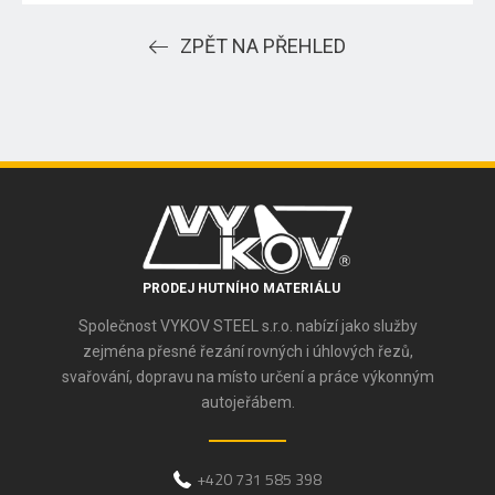
ZPĚT NA PŘEHLED
PRODEJ HUTNÍHO MATERIÁLU
Společnost VYKOV STEEL s.r.o. nabízí jako služby
zejména přesné řezání rovných i úhlových řezů,
svařování, dopravu na místo určení a práce výkonným
autojeřábem.
+420 731 585 398