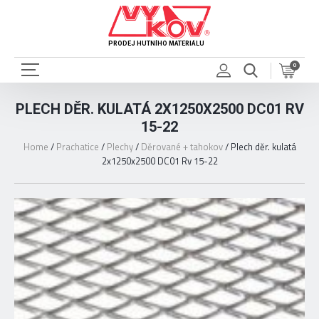
PRODEJ HUTNÍHO MATERIÁLU
0
PLECH DĚR. KULATÁ 2X1250X2500 DC01 RV
15-22
Home
/
Prachatice
/
Plechy
/
Děrované + tahokov
/
Plech děr. kulatá
2x1250x2500 DC01 Rv 15-22