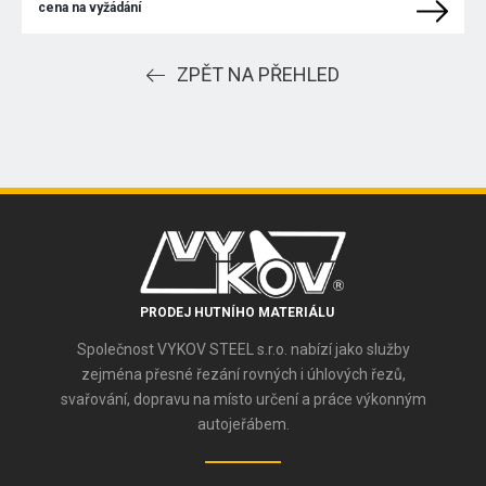
cena na vyžádání
ZPĚT NA PŘEHLED
PRODEJ HUTNÍHO MATERIÁLU
Společnost VYKOV STEEL s.r.o. nabízí jako služby
zejména přesné řezání rovných i úhlových řezů,
svařování, dopravu na místo určení a práce výkonným
autojeřábem.