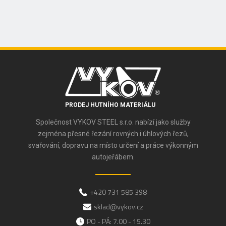
PRODEJ HUTNÍHO MATERIÁLU
Společnost VYKOV STEEL s.r.o. nabízí jako služby
zejména přesné řezání rovných i úhlových řezů,
svařování, dopravu na místo určení a práce výkonným
autojeřábem.
+420 731 585 398
sklad@vykov.cz
PO - PÁ: 7.00 - 15.30