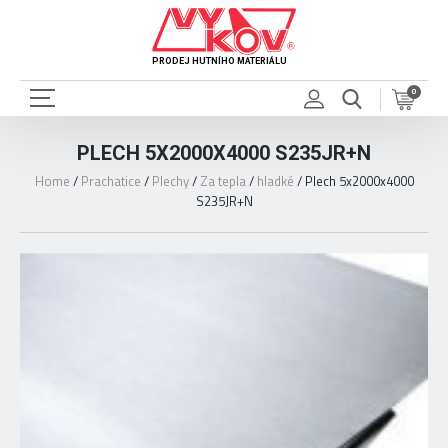
PRODEJ HUTNÍHO MATERIÁLU
0
PLECH 5X2000X4000 S235JR+N
Home
/
Prachatice
/
Plechy
/
Za tepla
/
hladké
/
Plech 5x2000x4000
S235JR+N