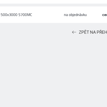
x1500x3000 S700MC
na objednávku
ce
ZPĚT NA PŘE