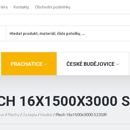
riéra
Kontakty
Obchodní podmínky
PRACHATICE
ČESKÉ BUDĚJOVICE
CH 16X1500X3000 
ice
/
Plechy
/
Za tepla
/
hladké
/
Plech 16x1500x3000 S235JR