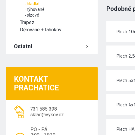
hladké
Podobné 
rýhované
slzové
Trapez
Děrované + tahokov
Plech 1
Ostatní
Plech 2
KONTAKT
Plech 5
PRACHATICE
Plech 4
731 585 398
sklad@vykov.cz
Plech H
PO - PÁ