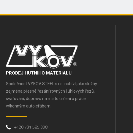
PRODEJ HUTNÍHO MATERIÁLU
Společnost VYKOV STEEL s.r.o. nabízí jako služby
zejména přesné řezání rovných i úhlových řezů,
svařování, dopravu na místo určení a práce
výkonným autojeřábem.
+420 731 585 398