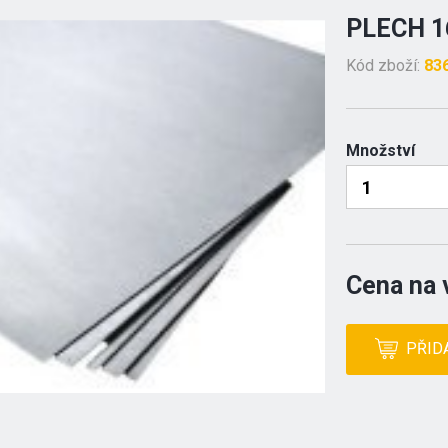
PLECH 1
Kód zboží:
83
Množství
Cena na 
PŘID