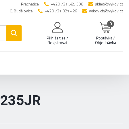
Prachatice
+420 731 585 398
sklad@vykov.cz
Č. Budějovice
+420 731 021 426
vykov.cb@vykov.cz
0
Přihlásit se /
Poptávka /
Registrovat
Objednávka
S235JR