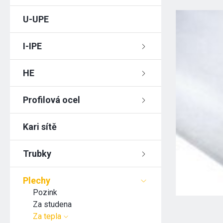
U-UPE
I-IPE
HE
Profilová ocel
Kari sítě
Trubky
Plechy
Pozink
Za studena
Za tepla