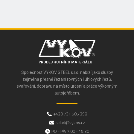
PRODEJ HUTNÍHO MATERIÁLU
Společnost VYKOV STEEL s.r.o. nabízí jako služby
zejména přesné řezání rovných i úhlových řezů,
svařování, dopravu na místo určení a práce výkonným
autojeřábem.
+420 731 585 398
sklad@vykov.cz
PO - PÁ: 7.00 - 15.30