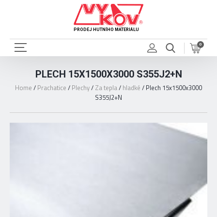
PRODEJ HUTNÍHO MATERIÁLU
0
PLECH 15X1500X3000 S355J2+N
Home
/
Prachatice
/
Plechy
/
Za tepla
/
hladké
/
Plech 15x1500x3000
S355J2+N