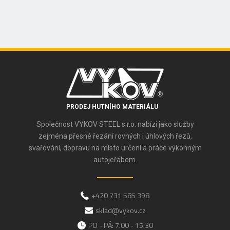
PRODEJ HUTNÍHO MATERIÁLU
Společnost VYKOV STEEL s.r.o. nabízí jako služby
zejména přesné řezání rovných i úhlových řezů,
svařování, dopravu na místo určení a práce výkonným
autojeřábem.
+420 731 585 398
sklad@vykov.cz
PO - PÁ: 7.00 - 15.30