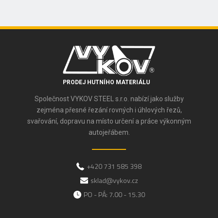
PRODEJ HUTNÍHO MATERIÁLU
Společnost VYKOV STEEL s.r.o. nabízí jako služby
zejména přesné řezání rovných i úhlových řezů,
svařování, dopravu na místo určení a práce výkonným
autojeřábem.
+420 731 585 398
sklad@vykov.cz
PO - PÁ: 7.00 - 15.30