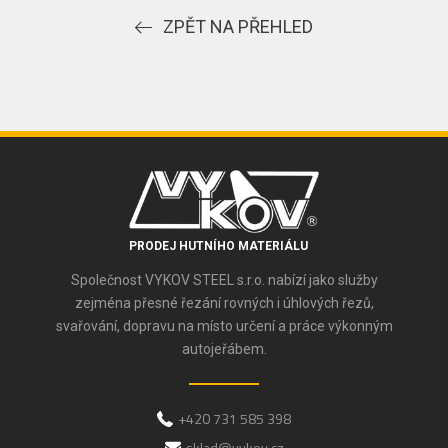
ZPĚT NA PŘEHLED
PRODEJ HUTNÍHO MATERIÁLU
Společnost VYKOV STEEL s.r.o. nabízí jako služby
zejména přesné řezání rovných i úhlových řezů,
svařování, dopravu na místo určení a práce výkonným
autojeřábem.
+420 731 585 398
sklad@vykov.cz