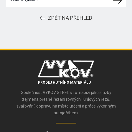
ZPĚT NA PŘEHLED
PRODEJ HUTNÍHO MATERIÁLU
Společnost VYKOV STEEL s.r.o. nabízí jako služby
zejména přesné řezání rovných i úhlových řezů,
svařování, dopravu na místo určení a práce výkonným
autojeřábem.