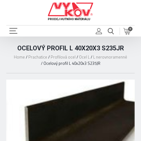
PRODEJ HUTNÍHO MATERIÁLU
0
OCELOVÝ PROFIL L 40X20X3 S235JR
Home
/
Prachatice
/
Profilová ocel
/
Ocel L
/
L nerovnoramenné
/
Ocelový profil L 40x20x3 S235JR