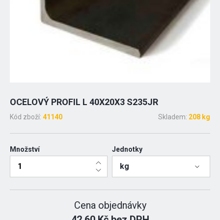
OCELOVÝ PROFIL L 40X20X3 S235JR
Kód zboží:
41140
Skladem:
208 kg
Množství
Jednotky
kg
Cena objednávky
42.60 Kč bez DPH