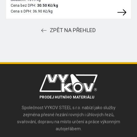
Cena bez DPH:
30.50 Kč/kg
Cena s DPH:
36.90 Kč/kg
ZPĚT NA PŘEHLED
PRODEJ HUTNÍHO MATERIÁLU
Společnost VYKOV STEEL s.r.o. nabízí jako služby
zejména přesné řezání rovných i úhlových řezů,
svařování, dopravu na místo určení a práce výkonným
autojeřábem.