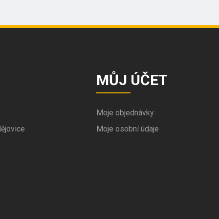
MŮJ ÚČET
Moje objednávky
ějovice
Moje osobní údaje