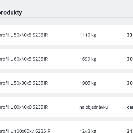
produkty
profil L 50x40x5 S235JR
1110 kg
33
profil L 60x40x5 S235JR
1699 kg
30
profil L 50x30x5 S235JR
1985 kg
30
profil L 80x40x8 S235JR
na objednávku
ce
profil L 100x65x7 S235JR
1243 kg
31