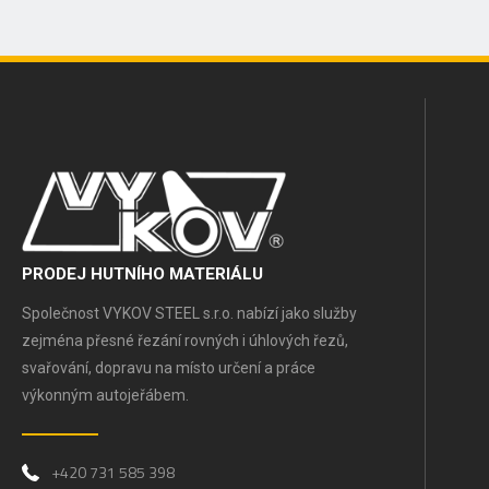
PRODEJ HUTNÍHO MATERIÁLU
Společnost VYKOV STEEL s.r.o. nabízí jako služby
zejména přesné řezání rovných i úhlových řezů,
svařování, dopravu na místo určení a práce
výkonným autojeřábem.
+420 731 585 398