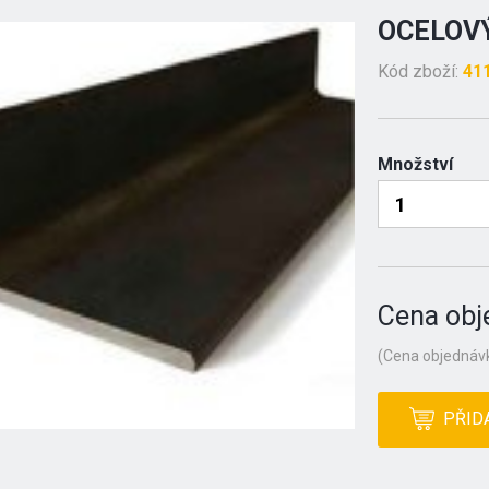
OCELOVÝ
Kód zboží:
41
Množství
Cena obj
(Cena objednávk
PŘID