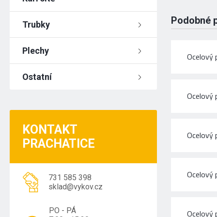
Podobné 
Trubky
Plechy
Ocelový 
Ostatní
Ocelový 
KONTAKT
Ocelový 
PRACHATICE
Ocelový 
731 585 398
sklad@vykov.cz
PO - PÁ
Ocelový 