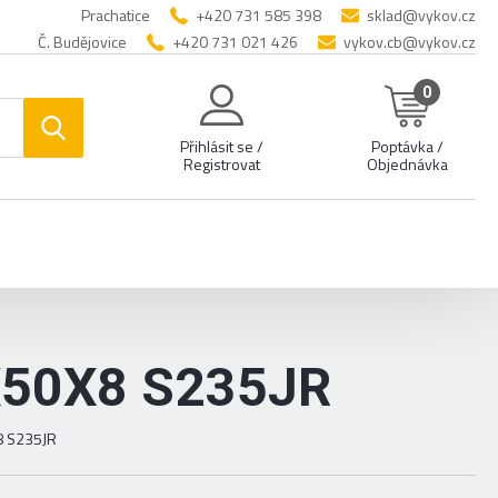
Prachatice
+420 731 585 398
sklad@vykov.cz
Č. Budějovice
+420 731 021 426
vykov.cb@vykov.cz
0
Přihlásit se /
Poptávka /
Registrovat
Objednávka
X50X8 S235JR
x8 S235JR