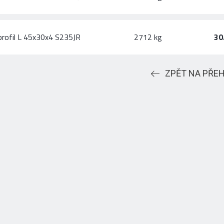
profil L 45x30x4 S235JR
2712 kg
30
ZPĚT NA PŘE