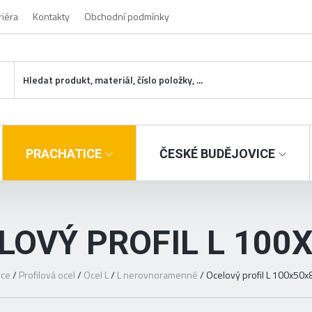
riéra
Kontakty
Obchodní podmínky
PRACHATICE
ČESKÉ BUDĚJOVICE
LOVÝ PROFIL L 100
ice
/
Profilová ocel
/
Ocel L
/
L nerovnoramenné
/
Ocelový profil L 100x50