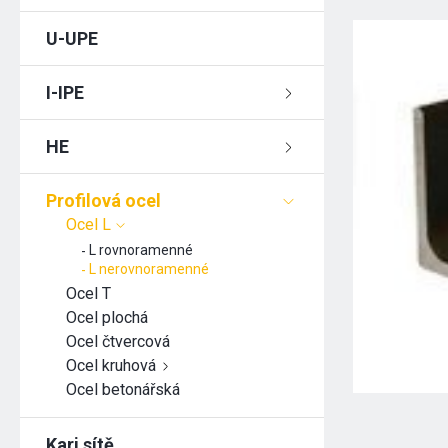
U-UPE
I-IPE
HE
Profilová ocel
Ocel L
L rovnoramenné
L nerovnoramenné
Ocel T
Ocel plochá
Ocel čtvercová
Ocel kruhová
Ocel betonářská
Kari sítě