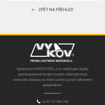
ZPĚT NA PŘEHLED
PRODEJ HUTNÍHO MATERIÁLU
Společnost VYKOV STEEL s.r.o. nabízí jako služby
zejména přesné řezání rovných i úhlových řezů,
svařování, dopravu na místo určení a práce výkonným
autojeřábem.
+420 731 585 398