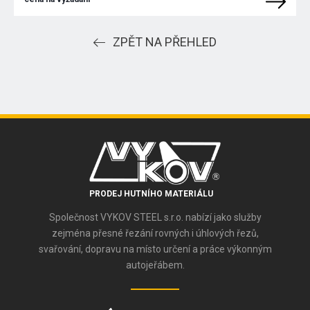
ZPĚT NA PŘEHLED
PRODEJ HUTNÍHO MATERIÁLU
Společnost VYKOV STEEL s.r.o. nabízí jako služby
zejména přesné řezání rovných i úhlových řezů,
svařování, dopravu na místo určení a práce výkonným
autojeřábem.