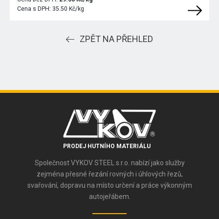
Cena s DPH:
35.50 Kč/kg
ZPĚT NA PŘEHLED
PRODEJ HUTNÍHO MATERIÁLU
Společnost VYKOV STEEL s.r.o. nabízí jako služby
zejména přesné řezání rovných i úhlových řezů,
svařování, dopravu na místo určení a práce výkonným
autojeřábem.