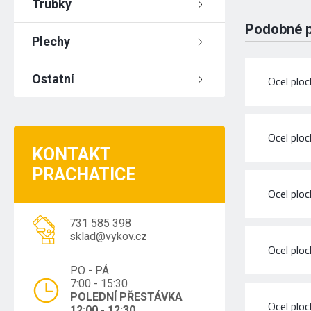
Trubky
Podobné 
Plechy
Ostatní
Ocel plo
Ocel plo
KONTAKT
PRACHATICE
Ocel plo
731 585 398
sklad@vykov.cz
Ocel plo
PO - PÁ
7:00 - 15:30
POLEDNÍ PŘESTÁVKA
Ocel plo
12:00 - 12:30