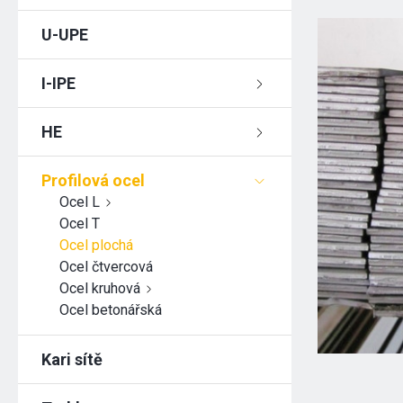
U-UPE
I-IPE
HE
Profilová ocel
Ocel L
Ocel T
Ocel plochá
Ocel čtvercová
Ocel kruhová
Ocel betonářská
Kari sítě