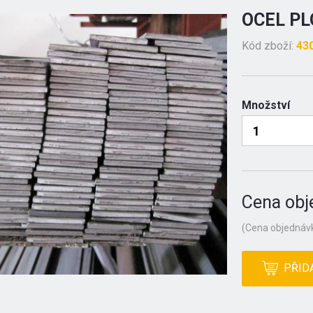
OCEL PL
Kód zboží:
43
Množství
Cena obj
(Cena objednávk
PŘID