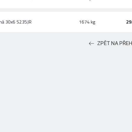
chá 30x6 S235JR
1674 kg
29
ZPĚT NA PŘE