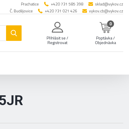
Prachatice
+420 731 585 398
sklad@vykov.cz
Č. Budějovice
+420 731 021 426
vykov.cb@vykov.cz
0
Přihlásit se /
Poptávka /
Registrovat
Objednávka
5JR