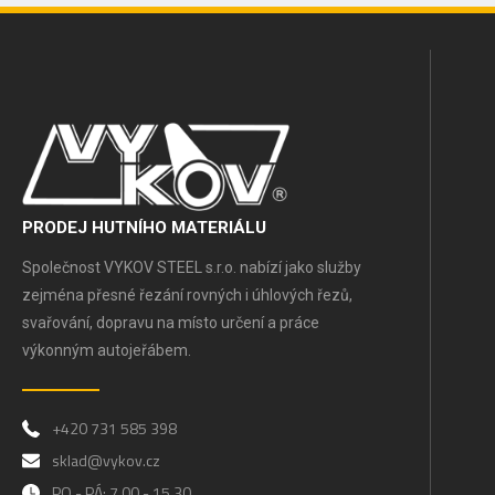
PRODEJ HUTNÍHO MATERIÁLU
Společnost VYKOV STEEL s.r.o. nabízí jako služby
zejména přesné řezání rovných i úhlových řezů,
svařování, dopravu na místo určení a práce
výkonným autojeřábem.
+420 731 585 398
sklad@vykov.cz
PO - PÁ: 7.00 - 15.30