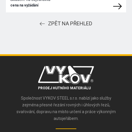
cena na vyžádání
ZPĚT NA PŘEHLED
PRODEJ HUTNÍHO MATERIÁLU
Společnost VYKOV STEEL s.r.o. nabízí jako služby
zejména přesné řezání rovných i úhlových řezů,
svařování, dopravu na místo určení a práce výkonným
autojeřábem.