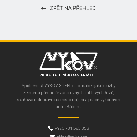
ZPĚT NA PŘEHLED
PRODEJ HUTNÍHO MATERIÁLU
Společnost VYKOV STEEL s.r.o. nabízí jako služby
zejména přesné řezání rovných i úhlových řezů,
svařování, dopravu na místo určení a práce výkonným
autojeřábem.
+420 731 585 398
sklad@vykov.cz