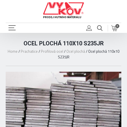
PRODEJ HUTNÍHO MATERIÁLU
0
OCEL PLOCHÁ 110X10 S235JR
Home
/
Prachatice
/
Profilová ocel
/
Ocel plochá
/
Ocel plochá 110x10
S235JR