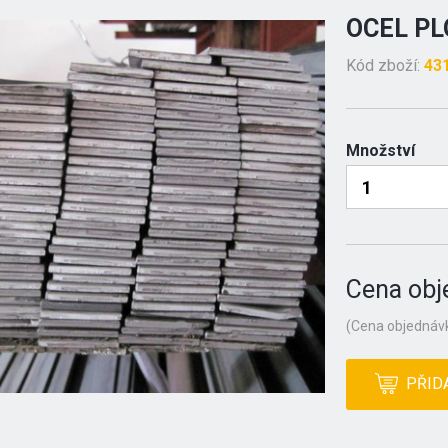
OCEL PL
Kód zboží:
43
Množství
Cena obj
(Cena objednávk
PŘID