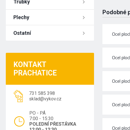
Trubky
Podobné 
Plechy
Ostatní
Ocel plo
Ocel plo
KONTAKT
PRACHATICE
Ocel plo
731 585 398
sklad@vykov.cz
Ocel plo
PO - PÁ
7:00 - 15:30
POLEDNÍ PŘESTÁVKA
Ocel plo
12:00 - 12:30