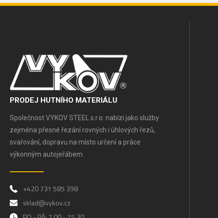
PRODEJ HUTNÍHO MATERIÁLU
Společnost VYKOV STEEL s.r.o. nabízí jako služby
zejména přesné řezání rovných i úhlových řezů,
svařování, dopravu na místo určení a práce
výkonným autojeřábem.
+420 731 585 398
sklad@vykov.cz
PO - PÁ: 7.00 - 15.30