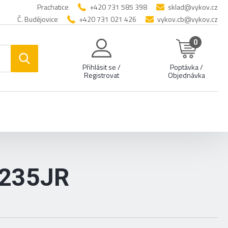
Prachatice
+420 731 585 398
sklad@vykov.cz
Č. Budějovice
+420 731 021 426
vykov.cb@vykov.cz
0
Přihlásit se /
Poptávka /
Registrovat
Objednávka
S235JR