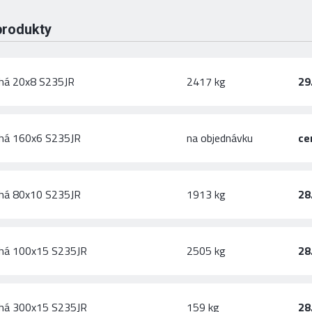
produkty
chá 20x8 S235JR
2417 kg
29
chá 160x6 S235JR
na objednávku
ce
chá 80x10 S235JR
1913 kg
28
chá 100x15 S235JR
2505 kg
28
chá 300x15 S235JR
159 kg
28