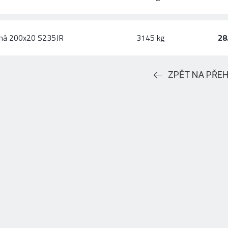
chá 200x20 S235JR
3145 kg
28
ZPĚT NA PŘE