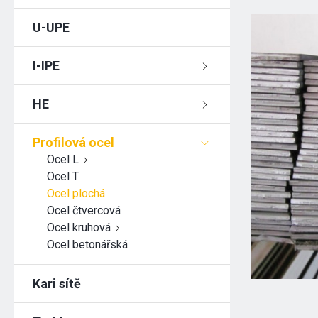
U-UPE
I-IPE
HE
Profilová ocel
Ocel L
Ocel T
Ocel plochá
Ocel čtvercová
Ocel kruhová
Ocel betonářská
Kari sítě